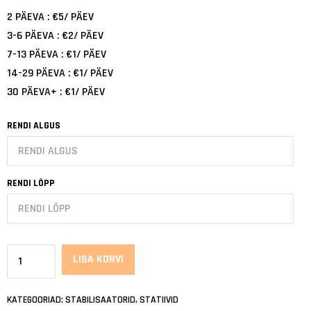
2 PÄEVA :
€
5
/ PÄEV
3-6 PÄEVA :
€
2
/ PÄEV
7-13 PÄEVA :
€
1
/ PÄEV
14-29 PÄEVA :
€
1
/ PÄEV
30 PÄEVA+ :
€
1
/ PÄEV
RENDI ALGUS
RENDI ALGUS
AUGUST
RENDI LÕPP
2026
E
T
K
N
R
L
P
RENDI LÕPP
27
28
29
30
31
1
2
AUGUST
2026
3
4
5
6
7
8
9
SIRUI
LISA KORVI
E
T
K
N
R
L
P
P-
10
11
12
13
14
15
16
27
28
29
30
31
1
2
204SR
17
18
19
20
21
22
23
KATEGOORIAD:
STABILISAATORID
,
STATIIVID
3
4
5
6
7
8
9
MONOPOD